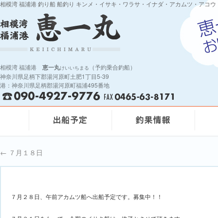
相模湾 福浦港 釣り船 船釣り キンメ・イサキ・ワラサ・イナダ・アカムツ・アコウ
相模湾 福浦港
恵一丸
（予約乗合釣船）
けいいちまる
神奈川県足柄下郡湯河原町土肥1丁目5-39
港：神奈川県足柄郡湯河原町福浦495番地
←
７月１８日
７月２８日、午前アカムツ船へ出船予定です。募集中！！