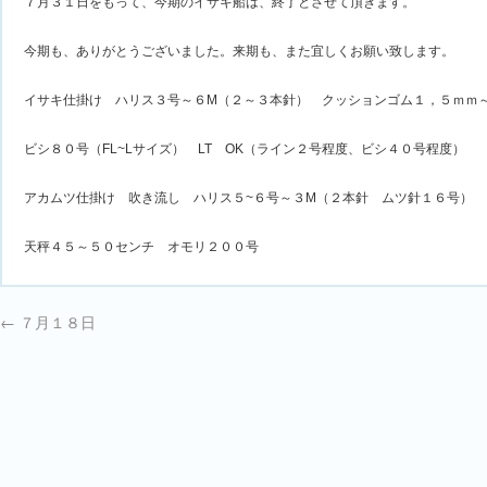
７月３１日をもって、今期のイサキ船は、終了とさせて頂きます。
今期も、ありがとうございました。来期も、また宜しくお願い致します。
イサキ仕掛け ハリス３号～６M（２～３本針） クッションゴム１，５ｍｍ
ビシ８０号（FL~Lサイズ） LT OK（ライン２号程度、ビシ４０号程度）
アカムツ仕掛け 吹き流し ハリス５~６号～３M（２本針 ムツ針１６号）
天秤４５～５０センチ オモリ２００号
←
７月１８日