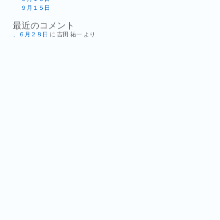
９月１５日
最近のコメント
、６月２８日
に
吉田 祐一
より