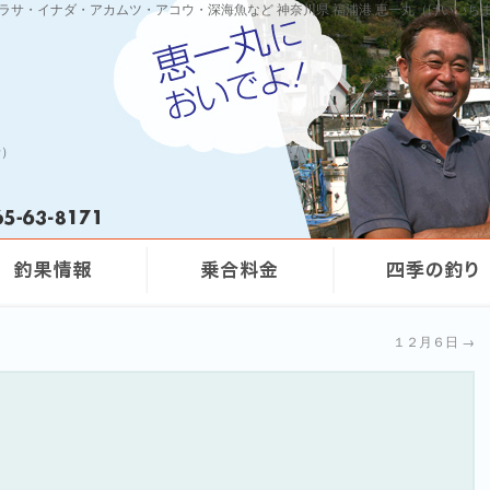
ワラサ・イナダ・アカムツ・アコウ・深海魚など 神奈川県 福浦港 恵一丸（けいいち
船）
１２月６日
→