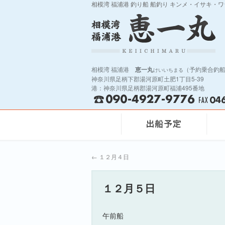
相模湾 福浦港 釣り船 船釣り キンメ・イサキ・
相模湾 福浦港
恵一丸
（予約乗合釣
けいいちまる
神奈川県足柄下郡湯河原町土肥1丁目5-39
港：神奈川県足柄郡湯河原町福浦495番地
←
１２月４日
１２月５日
午前船