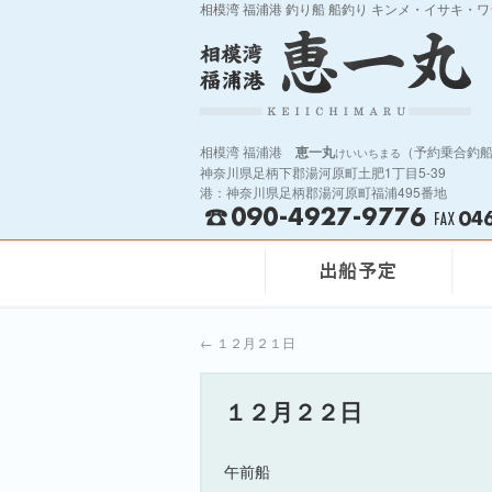
相模湾 福浦港 釣り船 船釣り キンメ・イサキ・
相模湾 福浦港
恵一丸
（予約乗合釣
けいいちまる
神奈川県足柄下郡湯河原町土肥1丁目5-39
港：神奈川県足柄郡湯河原町福浦495番地
←
１２月２１日
１２月２２日
午前船