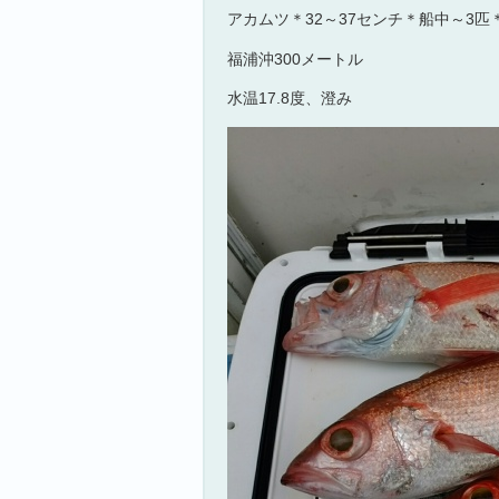
アカムツ＊32～37センチ＊船中～3匹
福浦沖300メートル
水温17.8度、澄み