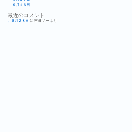
９月１６日
最近のコメント
、６月２８日
に
吉田 祐一
より