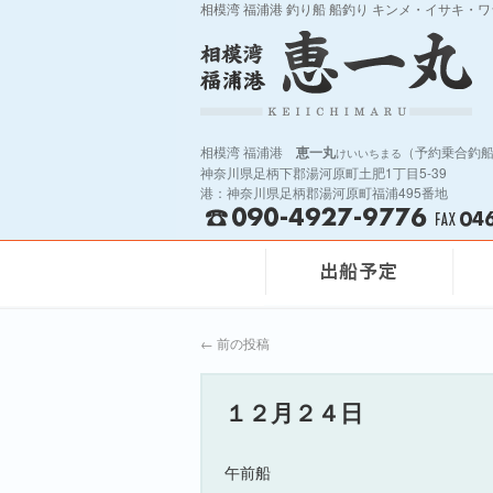
相模湾 福浦港 釣り船 船釣り キンメ・イサキ・
相模湾 福浦港
恵一丸
（予約乗合釣
けいいちまる
神奈川県足柄下郡湯河原町土肥1丁目5-39
港：神奈川県足柄郡湯河原町福浦495番地
←
前の投稿
１２月２４日
午前船