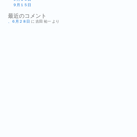
９月１５日
最近のコメント
、６月２８日
に
吉田 祐一
より