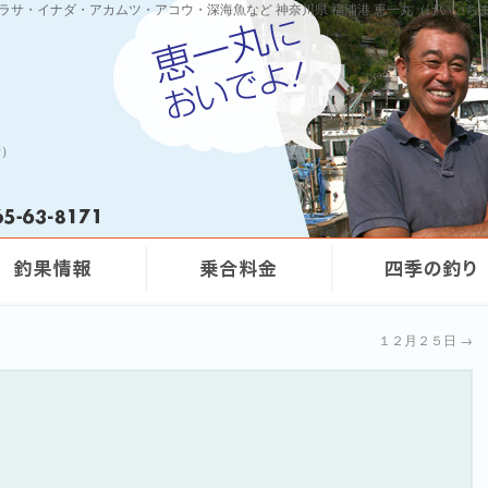
ワラサ・イナダ・アカムツ・アコウ・深海魚など 神奈川県 福浦港 恵一丸（けいいち
船）
１２月２５日
→