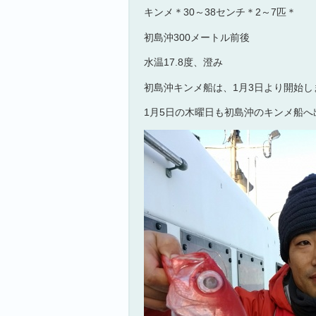
キンメ＊30～38センチ＊2～7匹＊
初島沖300メートル前後
水温17.8度、澄み
初島沖キンメ船は、1月3日より開始し
1月5日の木曜日も初島沖のキンメ船へ