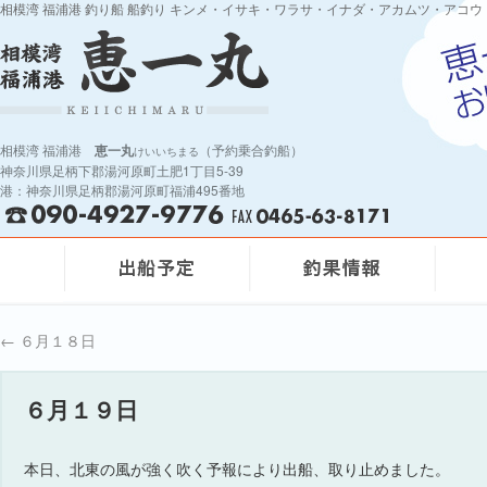
相模湾 福浦港 釣り船 船釣り キンメ・イサキ・ワラサ・イナダ・アカムツ・アコウ
相模湾 福浦港
恵一丸
（予約乗合釣船）
けいいちまる
神奈川県足柄下郡湯河原町土肥1丁目5-39
港：神奈川県足柄郡湯河原町福浦495番地
←
６月１８日
６月１９日
本日、北東の風が強く吹く予報により出船、取り止めました。