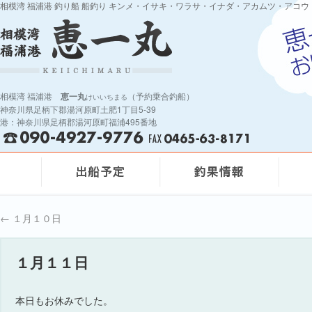
相模湾 福浦港 釣り船 船釣り キンメ・イサキ・ワラサ・イナダ・アカムツ・アコウ
相模湾 福浦港
恵一丸
（予約乗合釣船）
けいいちまる
神奈川県足柄下郡湯河原町土肥1丁目5-39
港：神奈川県足柄郡湯河原町福浦495番地
←
１月１０日
１月１１日
本日もお休みでした。