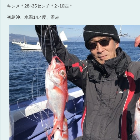
キンメ＊28~35センチ＊2~10匹＊
初島沖、水温14.4度、澄み