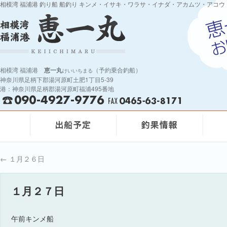
相模湾 福浦港 釣り船 船釣り キンメ・イサキ・ワラサ・イナダ・アカムツ・アコウ
相模湾 福浦港
恵一丸
（予約乗合釣船）
けいいちまる
神奈川県足柄下郡湯河原町土肥1丁目5-39
港：神奈川県足柄郡湯河原町福浦495番地
←
１月２６日
１月２７日
午前キンメ船