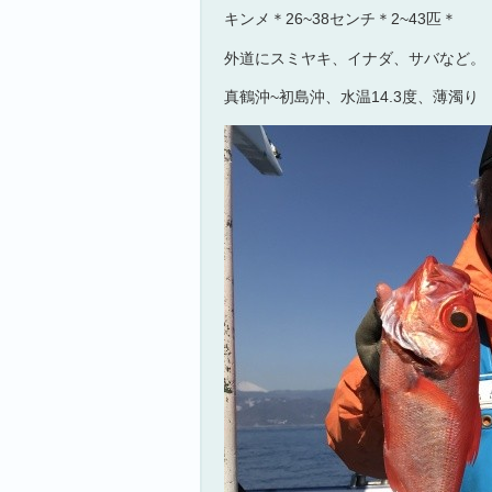
キンメ＊26~38センチ＊2~43匹＊
外道にスミヤキ、イナダ、サバなど。
真鶴沖~初島沖、水温14.3度、薄濁り