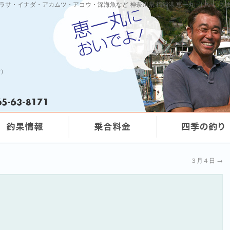
ワラサ・イナダ・アカムツ・アコウ・深海魚など 神奈川県 福浦港 恵一丸（けいいち
船）
３月４日
→