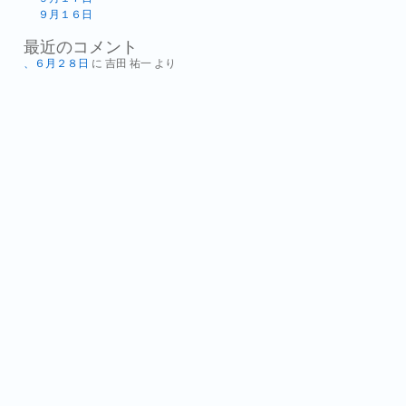
９月１６日
最近のコメント
、６月２８日
に
吉田 祐一
より