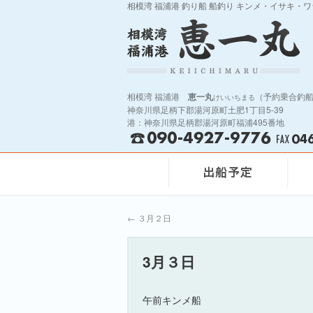
相模湾 福浦港 釣り船 船釣り キンメ・イサキ・
相模湾 福浦港
恵一丸
（予約乗合釣
けいいちまる
神奈川県足柄下郡湯河原町土肥1丁目5-39
港：神奈川県足柄郡湯河原町福浦495番地
←
３月２日
3月３日
午前キンメ船