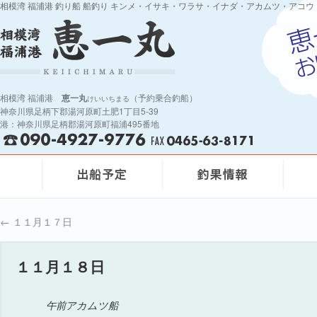
相模湾 福浦港 釣り船 船釣り キンメ・イサキ・ワラサ・イナダ・アカムツ・アコウ
相模湾 福浦港
恵一丸
（予約乗合釣船）
けいいちまる
神奈川県足柄下郡湯河原町土肥1丁目5-39
港：神奈川県足柄郡湯河原町福浦495番地
←
１１月１７日
１１月１８日
午前アカムツ船