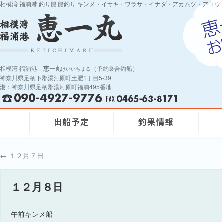
相模湾 福浦港 釣り船 船釣り キンメ・イサキ・ワラサ・イナダ・アカムツ・アコウ
相模湾 福浦港
恵一丸
（予約乗合釣船）
けいいちまる
神奈川県足柄下郡湯河原町土肥1丁目5-39
港：神奈川県足柄郡湯河原町福浦495番地
←
１２月７日
１２月８日
午前キンメ船