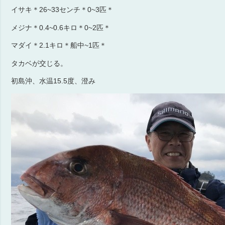
イサキ＊26~33センチ＊0~3匹＊
メジナ＊0.4~0.6キロ＊0~2匹＊
マダイ＊2.1キロ＊船中~1匹＊
タカベが交じる。
初島沖、水温15.5度、澄み