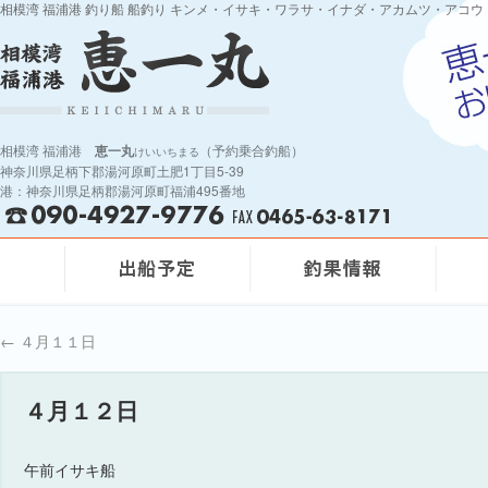
相模湾 福浦港 釣り船 船釣り キンメ・イサキ・ワラサ・イナダ・アカムツ・アコウ
相模湾 福浦港
恵一丸
（予約乗合釣船）
けいいちまる
神奈川県足柄下郡湯河原町土肥1丁目5-39
港：神奈川県足柄郡湯河原町福浦495番地
←
４月１１日
４月１２日
午前イサキ船