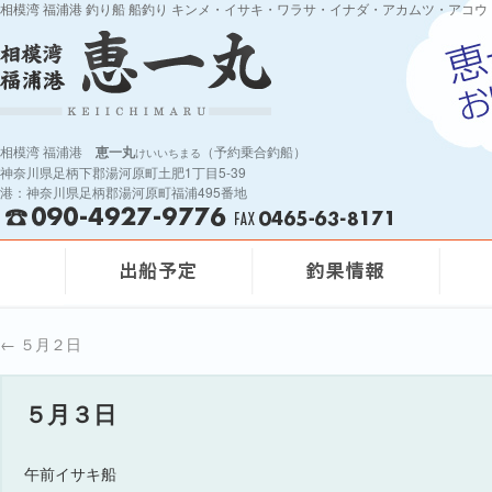
相模湾 福浦港 釣り船 船釣り キンメ・イサキ・ワラサ・イナダ・アカムツ・アコウ
相模湾 福浦港
恵一丸
（予約乗合釣船）
けいいちまる
神奈川県足柄下郡湯河原町土肥1丁目5-39
港：神奈川県足柄郡湯河原町福浦495番地
←
５月２日
５月３日
午前イサキ船