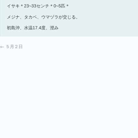
イサキ＊23~33センチ＊0~5匹＊
メジナ、タカベ、ウマヅラが交じる。
初島沖、水温17.4度、澄み
←
５月２日