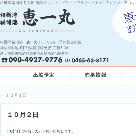
相模湾 福浦港 釣り船 船釣り キンメ・イサキ・ワラサ・イナダ・アカムツ・アコウ
相模湾 福浦港
恵一丸
（予約乗合釣船）
けいいちまる
神奈川県足柄下郡湯河原町土肥1丁目5-39
港：神奈川県足柄郡湯河原町福浦495番地
←
１０月１日
１０月２日
10月5日は午前アカムシ船へ出船します。