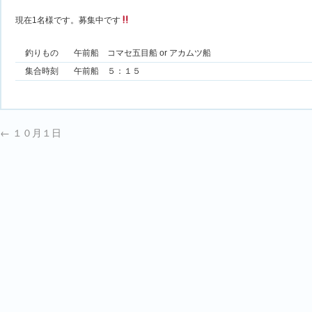
現在1名様です。募集中です
釣りもの
午前船 コマセ五目船 or アカムツ船
集合時刻
午前船 ５：１５
←
１０月１日