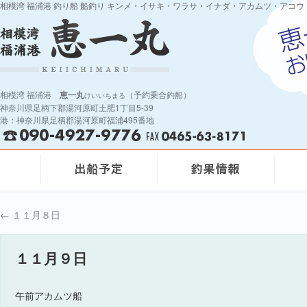
相模湾 福浦港 釣り船 船釣り キンメ・イサキ・ワラサ・イナダ・アカムツ・アコウ
相模湾 福浦港
恵一丸
（予約乗合釣船）
けいいちまる
神奈川県足柄下郡湯河原町土肥1丁目5-39
港：神奈川県足柄郡湯河原町福浦495番地
←
１１月８日
１１月９日
午前アカムツ船