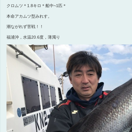
クロムツ＊1.8キロ＊船中~1匹＊
本命アカムツ型みれす。
潮ながれず苦戦！！
福浦沖，水温20.6度，薄濁り