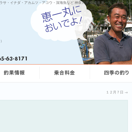
ワラサ・イナダ・アカムツ・アコウ・深海魚など 神奈川県 福浦港 恵一丸（けいいち
船）
１２月７日
→