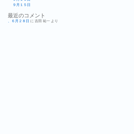
９月１５日
最近のコメント
、６月２８日
に
吉田 祐一
より