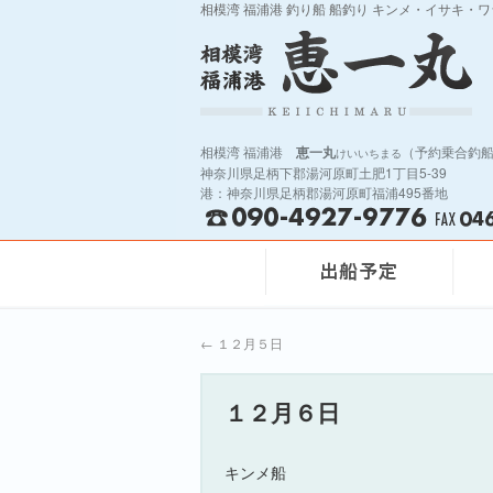
相模湾 福浦港 釣り船 船釣り キンメ・イサキ・
相模湾 福浦港
恵一丸
（予約乗合釣
けいいちまる
神奈川県足柄下郡湯河原町土肥1丁目5-39
港：神奈川県足柄郡湯河原町福浦495番地
←
１２月５日
１２月６日
キンメ船