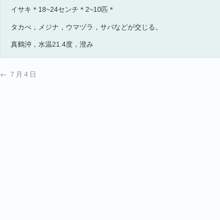
イサキ＊18~24センチ＊2~10匹＊
タカべ，メジナ，ウマヅラ，サバなどが交じる。
真鶴沖，水温21.4度，澄み
←
７月４日