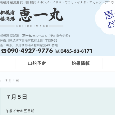
相模湾 福浦港 釣り船 船釣り キンメ・イサキ・ワラサ・イナダ・アカムツ・アコウ
相模湾 福浦港
恵一丸
（予約乗合釣船）
けいいちまる
神奈川県足柄下郡湯河原町土肥1丁目5-39
港：神奈川県足柄郡湯河原町福浦495番地
←
７月４日
７月５日
午前イサキ五目船