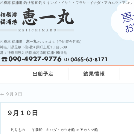
相模湾 福浦港 釣り船 船釣り キンメ・イサキ・ワラサ・イナダ・アカムツ・アコウ
相模湾 福浦港
恵一丸
（予約乗合釣船）
けいいちまる
神奈川県足柄下郡湯河原町土肥1丁目5-39
港：神奈川県足柄郡湯河原町福浦495番地
←
９月９日
９月１０日
釣りもの
午前船 キハダ・カツオ船 or アカムツ船