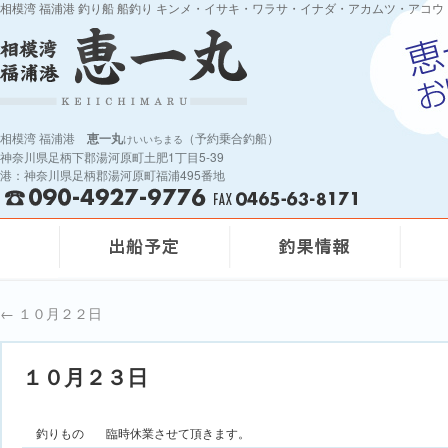
相模湾 福浦港 釣り船 船釣り キンメ・イサキ・ワラサ・イナダ・アカムツ・アコウ
相模湾 福浦港
恵一丸
（予約乗合釣船）
けいいちまる
神奈川県足柄下郡湯河原町土肥1丁目5-39
港：神奈川県足柄郡湯河原町福浦495番地
←
１０月２２日
１０月２３日
釣りもの
臨時休業させて頂きます。