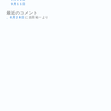
９月１１日
最近のコメント
、６月２８日
に
吉田 祐一
より