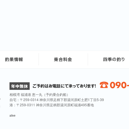
相模湾 福浦港 恵一丸（予約乗合釣船）
自宅：〒259-0314 神奈川県足柄下郡湯河原町土肥1丁目5-39
港：〒259-0311 神奈川県足柄郡湯河原町福浦495番地
alive