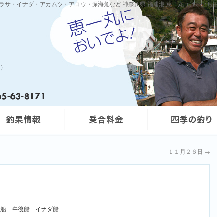
ワラサ・イナダ・アカムツ・アコウ・深海魚など 神奈川県 福浦港 恵一丸（けいいち
船）
１１月２６日
→
ムツ船 午後船 イナダ船