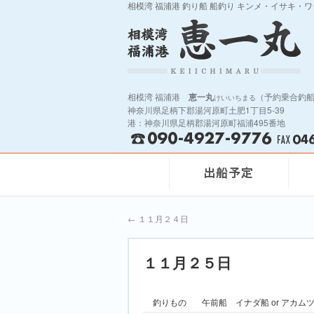
相模湾 福浦港 釣り船 船釣り キンメ・イサキ・
相模湾 福浦港
恵一丸
（予約乗合釣
けいいちまる
神奈川県足柄下郡湯河原町土肥1丁目5-39
港：神奈川県足柄郡湯河原町福浦495番地
←
１１月２４日
１１月２５日
釣りもの
午前船 イナダ船 or アカ