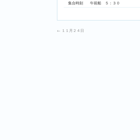
集合時刻
午前船 ５：３０ 
←
１１月２４日