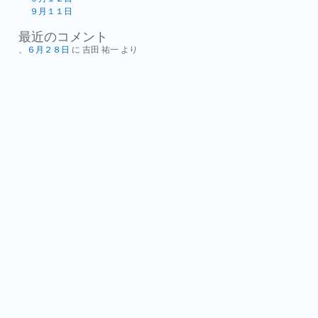
９月１１日
最近のコメント
、６月２８日
に
吉田 祐一
より