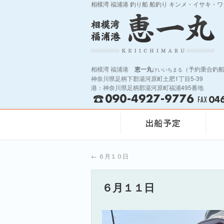
相模湾 福浦港 釣り船 船釣り キンメ・イサキ・
相模湾 福浦港
恵一丸
（予約乗合釣
けいいちまる
神奈川県足柄下郡湯河原町土肥1丁目5-39
港：神奈川県足柄郡湯河原町福浦495番地
←
６月１０日
６月１１日