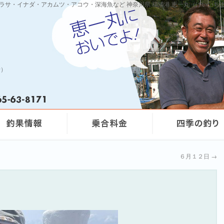
ワラサ・イナダ・アカムツ・アコウ・深海魚など 神奈川県 福浦港 恵一丸（けいいち
船）
６月１２日
→