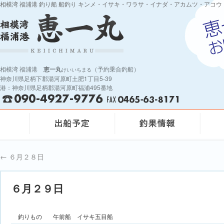
相模湾 福浦港 釣り船 船釣り キンメ・イサキ・ワラサ・イナダ・アカムツ・アコウ
相模湾 福浦港
恵一丸
（予約乗合釣船）
けいいちまる
神奈川県足柄下郡湯河原町土肥1丁目5-39
港：神奈川県足柄郡湯河原町福浦495番地
←
６月２８日
６月２９日
釣りもの
午前船 イサキ五目船