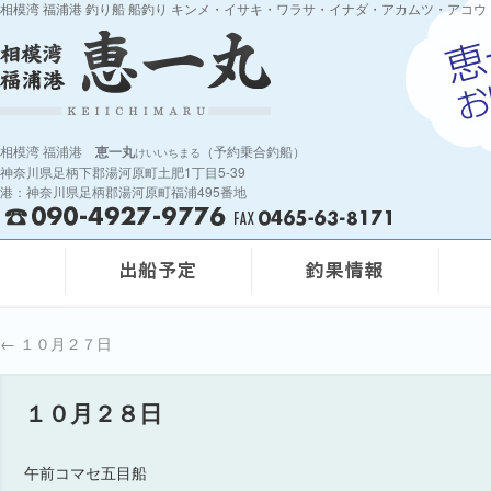
相模湾 福浦港 釣り船 船釣り キンメ・イサキ・ワラサ・イナダ・アカムツ・アコウ
相模湾 福浦港
恵一丸
（予約乗合釣船）
けいいちまる
神奈川県足柄下郡湯河原町土肥1丁目5-39
港：神奈川県足柄郡湯河原町福浦495番地
←
１０月２７日
１０月２８日
午前コマセ五目船