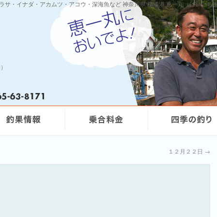
ワラサ・イナダ・アカムツ・アコウ・深海魚など 神奈川県 福浦港 恵一丸（けいいち
船）
１２月２２日
→