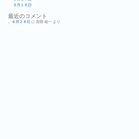
９月１６日
最近のコメント
、６月２８日
に
吉田 祐一
より