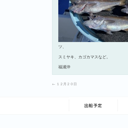
ツ、
スミヤキ、カゴカマスなど。
福浦沖
←
１２月２０日