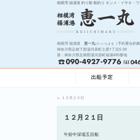
相模湾 福浦港 釣り船 船釣り キンメ・イサキ・
相模湾 福浦港
恵一丸
（予約乗合釣
けいいちまる
神奈川県足柄下郡湯河原町土肥1丁目5-39
港：神奈川県足柄郡湯河原町福浦495番地
←
１２月２０日
１２月２１日
午前中深場五目船