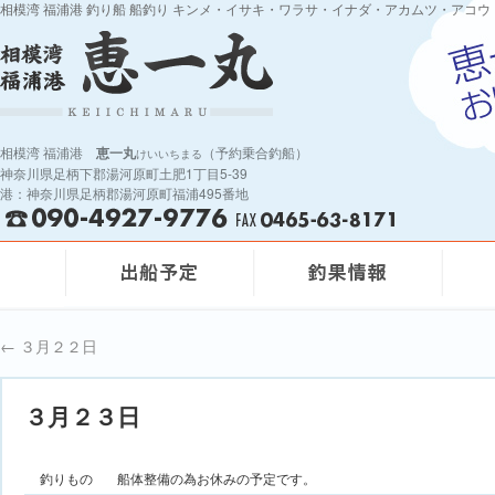
相模湾 福浦港 釣り船 船釣り キンメ・イサキ・ワラサ・イナダ・アカムツ・アコウ
相模湾 福浦港
恵一丸
（予約乗合釣船）
けいいちまる
神奈川県足柄下郡湯河原町土肥1丁目5-39
港：神奈川県足柄郡湯河原町福浦495番地
←
３月２２日
３月２３日
釣りもの
船体整備の為お休みの予定です。