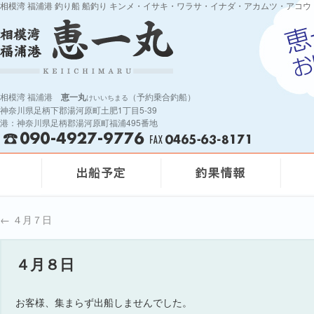
相模湾 福浦港 釣り船 船釣り キンメ・イサキ・ワラサ・イナダ・アカムツ・アコウ
相模湾 福浦港
恵一丸
（予約乗合釣船）
けいいちまる
神奈川県足柄下郡湯河原町土肥1丁目5-39
港：神奈川県足柄郡湯河原町福浦495番地
←
４月７日
４月８日
お客様、集まらず出船しませんでした。