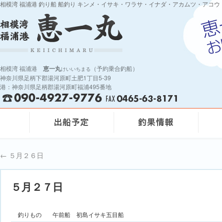
相模湾 福浦港 釣り船 船釣り キンメ・イサキ・ワラサ・イナダ・アカムツ・アコウ
相模湾 福浦港
恵一丸
（予約乗合釣船）
けいいちまる
神奈川県足柄下郡湯河原町土肥1丁目5-39
港：神奈川県足柄郡湯河原町福浦495番地
←
５月２６日
５月２７日
釣りもの
午前船 初島イサキ五目船