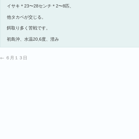
イサキ＊23〜28センチ＊2〜8匹、
他タカベが交じる。
餌取り多く苦戦です。
初島沖、水温20,6度、澄み
←
６月１３日