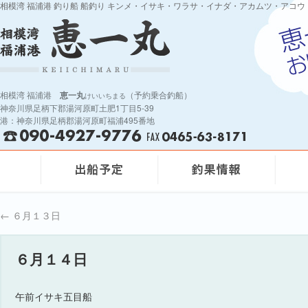
相模湾 福浦港 釣り船 船釣り キンメ・イサキ・ワラサ・イナダ・アカムツ・アコウ
相模湾 福浦港
恵一丸
（予約乗合釣船）
けいいちまる
神奈川県足柄下郡湯河原町土肥1丁目5-39
港：神奈川県足柄郡湯河原町福浦495番地
←
６月１３日
６月１４日
午前イサキ五目船