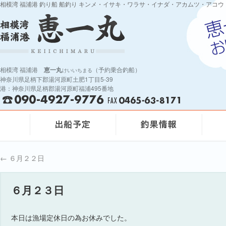
相模湾 福浦港 釣り船 船釣り キンメ・イサキ・ワラサ・イナダ・アカムツ・アコウ
相模湾 福浦港
恵一丸
（予約乗合釣船）
けいいちまる
神奈川県足柄下郡湯河原町土肥1丁目5-39
港：神奈川県足柄郡湯河原町福浦495番地
←
６月２２日
６月２３日
本日は漁場定休日の為お休みでした。