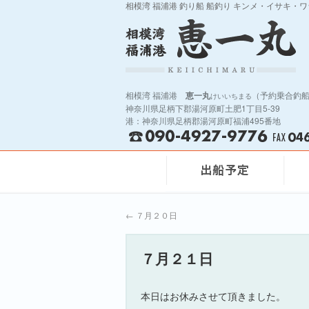
相模湾 福浦港 釣り船 船釣り キンメ・イサキ・
相模湾 福浦港
恵一丸
（予約乗合釣
けいいちまる
神奈川県足柄下郡湯河原町土肥1丁目5-39
港：神奈川県足柄郡湯河原町福浦495番地
←
７月２０日
７月２１日
本日はお休みさせて頂きました。