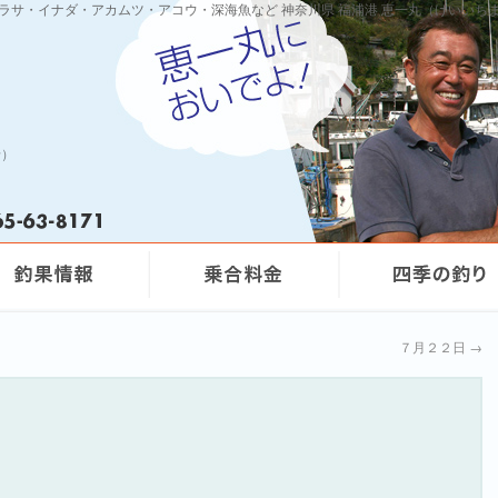
ワラサ・イナダ・アカムツ・アコウ・深海魚など 神奈川県 福浦港 恵一丸（けいいち
船）
７月２２日
→