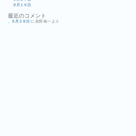
９月１６日
最近のコメント
、６月２８日
に
吉田 祐一
より