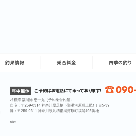
相模湾 福浦港 恵一丸（予約乗合釣船）
自宅：〒259-0314 神奈川県足柄下郡湯河原町土肥1丁目5-39
港：〒259-0311 神奈川県足柄郡湯河原町福浦495番地
alive