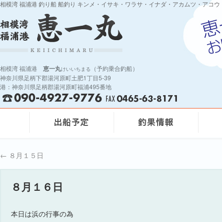
相模湾 福浦港 釣り船 船釣り キンメ・イサキ・ワラサ・イナダ・アカムツ・アコウ
相模湾 福浦港
恵一丸
（予約乗合釣船）
けいいちまる
神奈川県足柄下郡湯河原町土肥1丁目5-39
港：神奈川県足柄郡湯河原町福浦495番地
←
８月１５日
８月１６日
本日は浜の行事の為