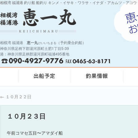
相模湾 福浦港 釣り船 船釣り キンメ・イサキ・ワラサ・イナダ・アカムツ・アコウ
相模湾 福浦港
恵一丸
（予約乗合釣船）
けいいちまる
神奈川県足柄下郡湯河原町土肥1丁目5-39
港：神奈川県足柄郡湯河原町福浦495番地
←
１０月２２日
１０月２３日
午前コマセ五目〜アマダイ船