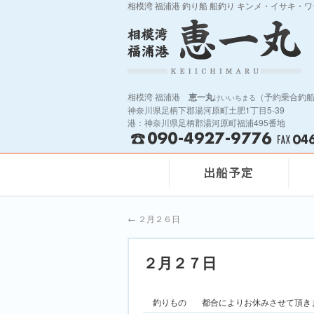
相模湾 福浦港 釣り船 船釣り キンメ・イサキ・
相模湾 福浦港
恵一丸
（予約乗合釣
けいいちまる
神奈川県足柄下郡湯河原町土肥1丁目5-39
港：神奈川県足柄郡湯河原町福浦495番地
←
２月２６日
２月２７日
釣りもの
都合によりお休みさせて頂き