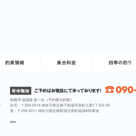
相模湾 福浦港 恵一丸（予約乗合釣船）
自宅：〒259-0314 神奈川県足柄下郡湯河原町土肥1丁目5-39
港：〒259-0311 神奈川県足柄郡湯河原町福浦495番地
alive