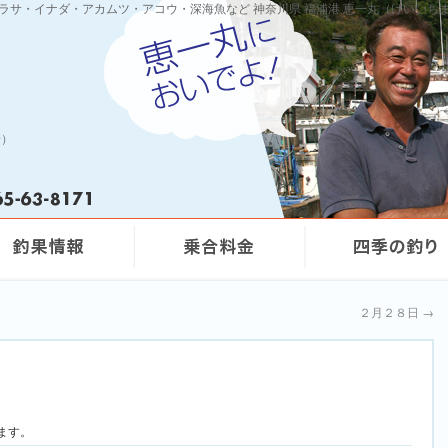
ワラサ・イナダ・アカムツ・アコウ・深海魚など 神奈川県 福浦港 恵一丸（けいいち
船）
２月２８日
→
ます。