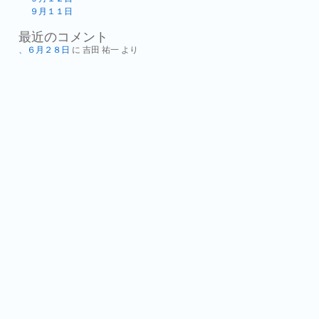
９月１１日
最近のコメント
、６月２８日
に
吉田 祐一
より