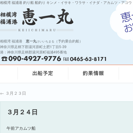
相模湾 福浦港 釣り船 船釣り キンメ・イサキ・ワラサ・イナダ・アカムツ・アコウ
相模湾 福浦港
恵一丸
（予約乗合釣船）
けいいちまる
神奈川県足柄下郡湯河原町土肥1丁目5-39
港：神奈川県足柄郡湯河原町福浦495番地
←
３月２３日
３月２４日
午前アカムツ船