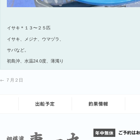
イサキ＊１３〜２５匹
イサキ、メジナ、ウマヅラ、
サバなど。
初島沖、水温24.0度、薄濁り
←
７月２日