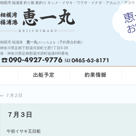
相模湾 福浦港 釣り船 船釣り キンメ・イサキ・ワラサ・イナダ・アカムツ・アコウ
相模湾 福浦港
恵一丸
（予約乗合釣船）
けいいちまる
神奈川県足柄下郡湯河原町土肥1丁目5-39
港：神奈川県足柄郡湯河原町福浦495番地
←
７月２日
７月３日
午前イサキ五目船