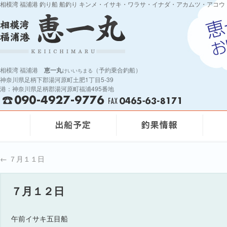
相模湾 福浦港 釣り船 船釣り キンメ・イサキ・ワラサ・イナダ・アカムツ・アコウ
相模湾 福浦港
恵一丸
（予約乗合釣船）
けいいちまる
神奈川県足柄下郡湯河原町土肥1丁目5-39
港：神奈川県足柄郡湯河原町福浦495番地
←
７月１１日
７月１２日
午前イサキ五目船