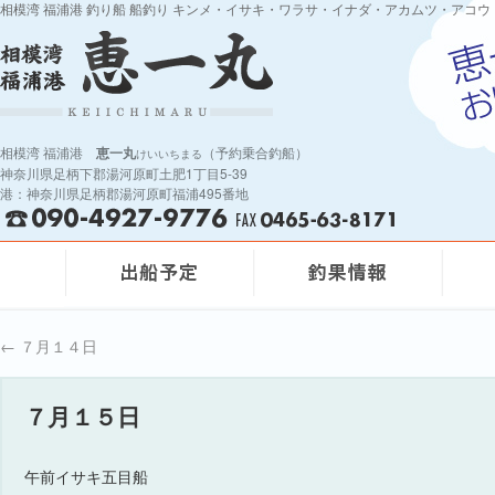
相模湾 福浦港 釣り船 船釣り キンメ・イサキ・ワラサ・イナダ・アカムツ・アコウ
相模湾 福浦港
恵一丸
（予約乗合釣船）
けいいちまる
神奈川県足柄下郡湯河原町土肥1丁目5-39
港：神奈川県足柄郡湯河原町福浦495番地
←
７月１４日
７月１５日
午前イサキ五目船