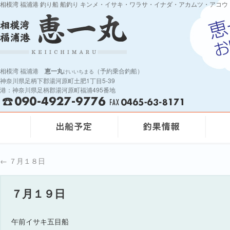
相模湾 福浦港 釣り船 船釣り キンメ・イサキ・ワラサ・イナダ・アカムツ・アコウ
相模湾 福浦港
恵一丸
（予約乗合釣船）
けいいちまる
神奈川県足柄下郡湯河原町土肥1丁目5-39
港：神奈川県足柄郡湯河原町福浦495番地
←
７月１８日
７月１９日
午前イサキ五目船