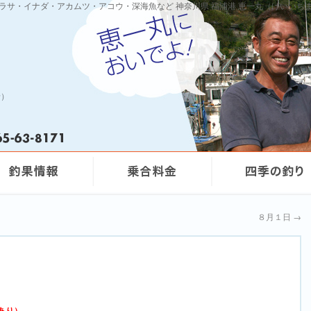
ワラサ・イナダ・アカムツ・アコウ・深海魚など 神奈川県 福浦港 恵一丸（けいいち
船）
８月１日
→