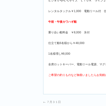
ビシ８０号FL~Lサイズ ＬＴＯＫ ライン
レンタルタックル￥1,000 電動リール付 仕
午前・午後カワハギ船
乗り合い船料金 ￥8,000 氷付
仕立て船6名様から￥48,000
1名様増し¥8,000
全席ロットキーパー、電動リール電源、マグ
ご希望の釣りものなど御座いましたらお気軽
←
７月３１日