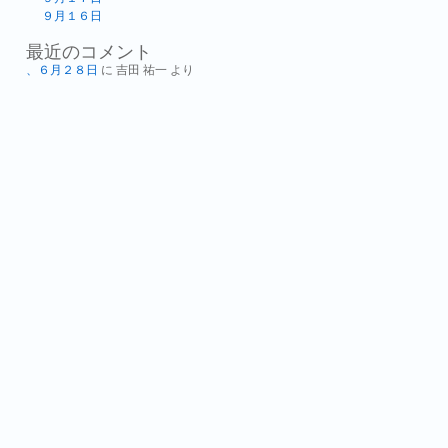
９月１６日
最近のコメント
、６月２８日
に
吉田 祐一
より