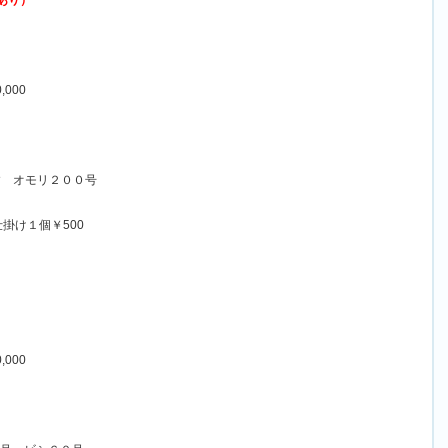
あり）
000
す オモリ２００号
掛け１個￥500
000