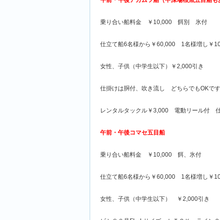
午前・午後アカムツ船（中深場根魚五目船も
乗り合い船料金 ￥10,000 餌別 氷付
仕立て船6名様から￥60,000 1名様増し￥10,
女性、子供（中学生以下）￥2,000引き
仕掛けは胴付、吹き流し どちらでもOKで
レンタルタックル￥3,000 電動リール付 仕
午前・午後コマセ五目船
乗り合い船料金 ￥10,000 餌、氷付
仕立て船6名様から￥60,000 1名様増し￥10,
女性、子供（中学生以下） ￥2,000引き