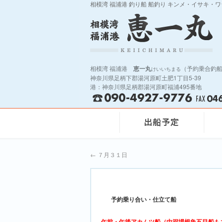
相模湾 福浦港 釣り船 船釣り キンメ・イサキ・
相模湾 福浦港
恵一丸
（予約乗合釣
けいいちまる
神奈川県足柄下郡湯河原町土肥1丁目5-39
港：神奈川県足柄郡湯河原町福浦495番地
←
７月３１日
予約乗り合い・仕立て船