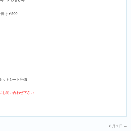
２号 ビシ６０号
掛け￥500
ネットシート完備
にお問い合わせ下さい
８月１日
→