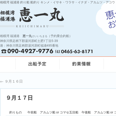
相模湾 福浦港 釣り船 船釣り キンメ・イサキ・ワラサ・イナダ・アカムツ・アコウ
相模湾 福浦港
恵一丸
（予約乗合釣船）
けいいちまる
神奈川県足柄下郡湯河原町土肥1丁目5-39
港：神奈川県足柄郡湯河原町福浦495番地
←
９月１６日
９月１７日
釣りもの
午前船 アカムツ船 or コマセ五目船 午後船 アカムツ船 or