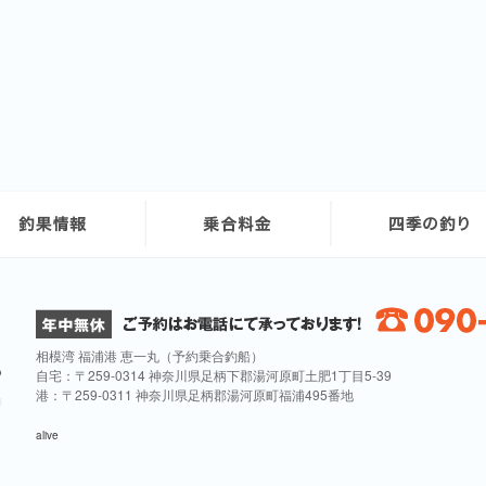
相模湾 福浦港 恵一丸（予約乗合釣船）
自宅：〒259-0314 神奈川県足柄下郡湯河原町土肥1丁目5-39
港：〒259-0311 神奈川県足柄郡湯河原町福浦495番地
alive