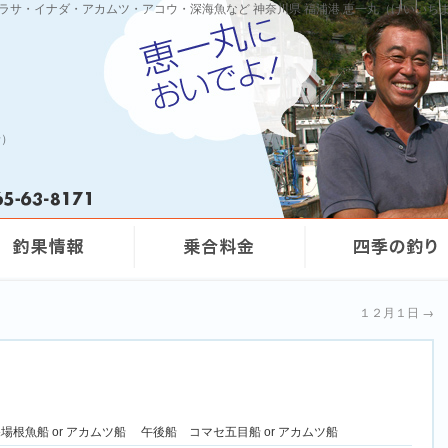
ワラサ・イナダ・アカムツ・アコウ・深海魚など 神奈川県 福浦港 恵一丸（けいいち
船）
１２月１日
→
深場根魚船 or アカムツ船 午後船 コマセ五目船 or アカムツ船