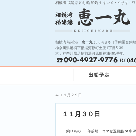
相模湾 福浦港 釣り船 船釣り キンメ・イサキ・
相模湾 福浦港
恵一丸
（予約乗合釣
けいいちまる
神奈川県足柄下郡湯河原町土肥1丁目5-39
港：神奈川県足柄郡湯河原町福浦495番地
←
１１月２９日
１１月３０日
釣りもの
午前船 コマセ五目船 or 中