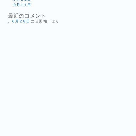
９月１１日
最近のコメント
、６月２８日
に
吉田 祐一
より