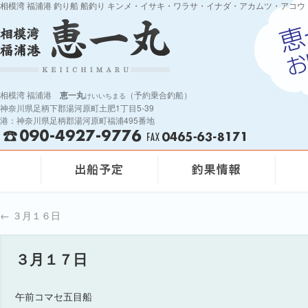
相模湾 福浦港 釣り船 船釣り キンメ・イサキ・ワラサ・イナダ・アカムツ・アコウ
相模湾 福浦港
恵一丸
（予約乗合釣船）
けいいちまる
神奈川県足柄下郡湯河原町土肥1丁目5-39
港：神奈川県足柄郡湯河原町福浦495番地
←
３月１６日
３月１７日
午前コマセ五目船