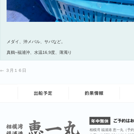
メダイ、沖メバル、サバなど。
真鶴~福浦沖、水温16,9度、薄濁り
←
３月１６日
相模湾 福浦港 恵一丸（予