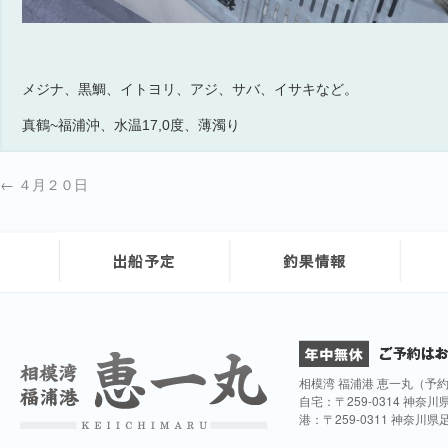
メジナ、黒鯛、イトヨリ、アジ、サバ、イサキなど。
真鶴~福浦沖、水温17,0度、薄濁り
←
４月２０日
相模湾 福浦港 恵一丸（予
自宅：〒259-0314 神奈
港：〒259-0311 神奈川