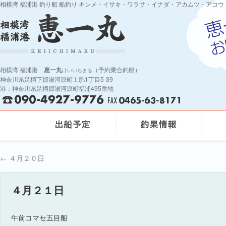
相模湾 福浦港 釣り船 船釣り キンメ・イサキ・ワラサ・イナダ・アカムツ・アコウ
相模湾 福浦港
恵一丸
（予約乗合釣船）
けいいちまる
神奈川県足柄下郡湯河原町土肥1丁目5-39
港：神奈川県足柄郡湯河原町福浦495番地
←
４月２０日
４月２１日
午前コマセ五目船