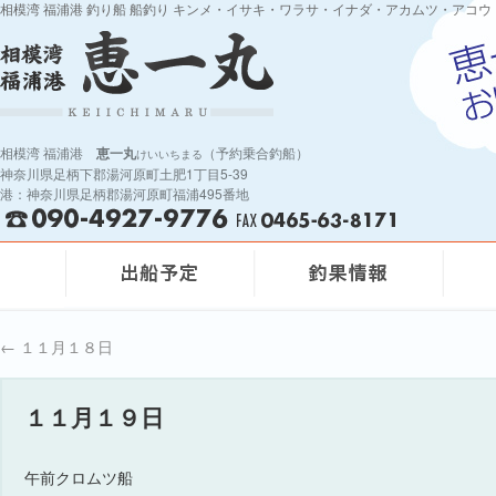
相模湾 福浦港 釣り船 船釣り キンメ・イサキ・ワラサ・イナダ・アカムツ・アコウ
相模湾 福浦港
恵一丸
（予約乗合釣船）
けいいちまる
神奈川県足柄下郡湯河原町土肥1丁目5-39
港：神奈川県足柄郡湯河原町福浦495番地
←
１１月１８日
１１月１９日
午前クロムツ船