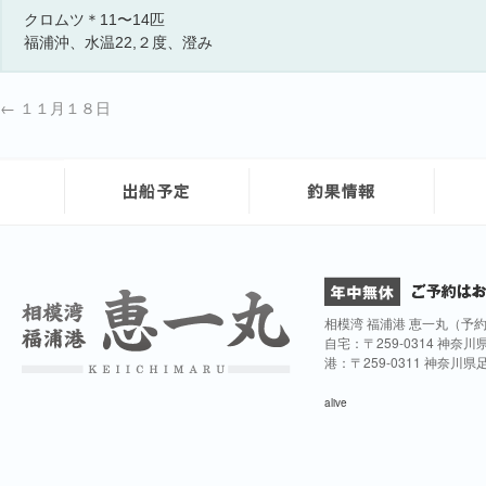
クロムツ＊11〜14匹
福浦沖、水温22,２度、澄み
←
１１月１８日
相模湾 福浦港 恵一丸（予
自宅：〒259-0314 神奈
港：〒259-0311 神奈川
alive