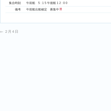
集合時刻
午前船 5 : 1 5 午後船 1 2 : 0 0
備考
午前船出船確定 募集中
←
２月４日