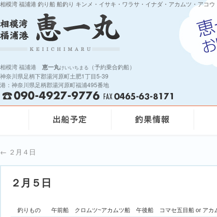
相模湾 福浦港 釣り船 船釣り キンメ・イサキ・ワラサ・イナダ・アカムツ・アコウ
相模湾 福浦港
恵一丸
（予約乗合釣船）
けいいちまる
神奈川県足柄下郡湯河原町土肥1丁目5-39
港：神奈川県足柄郡湯河原町福浦495番地
←
２月４日
２月５日
釣りもの
午前船 クロムツ~アカムツ船 午後船 コマセ五目船 or アカ