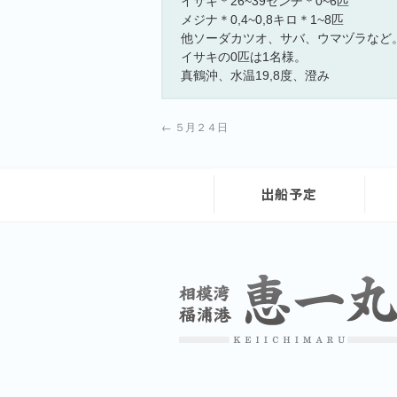
イサキ＊26~39センチ＊0~6匹
メジナ＊0,4~0,8キロ＊1~8匹
他ソーダカツオ、サバ、ウマヅラなど
イサキの0匹は1名様。
真鶴沖、水温19,8度、澄み
←
５月２４日