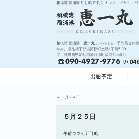
相模湾 福浦港 釣り船 船釣り キンメ・イサキ・
相模湾 福浦港
恵一丸
（予約乗合釣
けいいちまる
神奈川県足柄下郡湯河原町土肥1丁目5-39
港：神奈川県足柄郡湯河原町福浦495番地
←
５月２４日
５月２５日
午前コマセ五目船