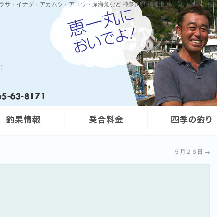
ワラサ・イナダ・アカムツ・アコウ・深海魚など 神奈川県 福浦港 恵一丸（けいいち
船）
５月２６日
→