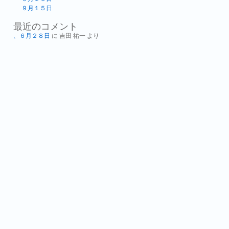
９月１５日
最近のコメント
、６月２８日
に
吉田 祐一
より