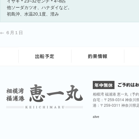
イサキ＊23~32センチ＊4~8匹
他ソーダカツオ、ハナダイなど。
初島沖、水温20,1度、澄み
←
６月１日
相模湾 福浦港 恵一丸（予
自宅：〒259-0314 神奈
港：〒259-0311 神奈川
alive