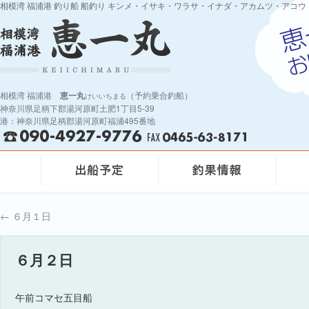
相模湾 福浦港 釣り船 船釣り キンメ・イサキ・ワラサ・イナダ・アカムツ・アコウ
相模湾 福浦港
恵一丸
（予約乗合釣船）
けいいちまる
神奈川県足柄下郡湯河原町土肥1丁目5-39
港：神奈川県足柄郡湯河原町福浦495番地
←
６月１日
６月２日
午前コマセ五目船