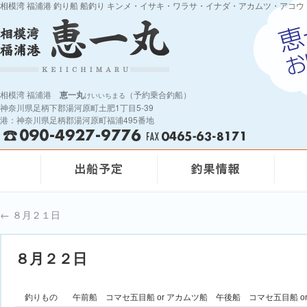
相模湾 福浦港 釣り船 船釣り キンメ・イサキ・ワラサ・イナダ・アカムツ・アコウ
相模湾 福浦港
恵一丸
（予約乗合釣船）
けいいちまる
神奈川県足柄下郡湯河原町土肥1丁目5-39
港：神奈川県足柄郡湯河原町福浦495番地
←
８月２１日
８月２２日
釣りもの
午前船 コマセ五目船 or アカムツ船 午後船 コマセ五目船 o