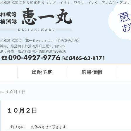
相模湾 福浦港 釣り船 船釣り キンメ・イサキ・ワラサ・イナダ・アカムツ・アコウ
相模湾 福浦港
恵一丸
（予約乗合釣船）
けいいちまる
神奈川県足柄下郡湯河原町土肥1丁目5-39
港：神奈川県足柄郡湯河原町福浦495番地
←
１０月１日
１０月２日
釣りもの
お休みさせて頂きます。