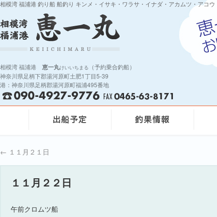
相模湾 福浦港 釣り船 船釣り キンメ・イサキ・ワラサ・イナダ・アカムツ・アコウ
相模湾 福浦港
恵一丸
（予約乗合釣船）
けいいちまる
神奈川県足柄下郡湯河原町土肥1丁目5-39
港：神奈川県足柄郡湯河原町福浦495番地
←
１１月２１日
１１月２２日
午前クロムツ船