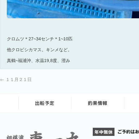
クロムツ＊27~34センチ＊1~10匹
他クロビシカマス、キンメなど。
真鶴~福浦沖、水温19,8度、澄み
←
１１月２１日