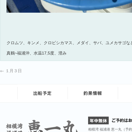
クロムツ、キンメ、クロビシカマス、メダイ、サバ、ユメカサゴな
真鶴~福浦沖、水温17,5度、澄み
←
１月３日
相模湾 福浦港 恵一丸（予