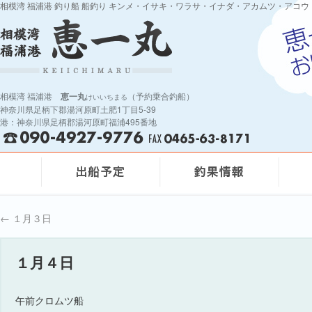
相模湾 福浦港 釣り船 船釣り キンメ・イサキ・ワラサ・イナダ・アカムツ・アコウ
相模湾 福浦港
恵一丸
（予約乗合釣船）
けいいちまる
神奈川県足柄下郡湯河原町土肥1丁目5-39
港：神奈川県足柄郡湯河原町福浦495番地
←
１月３日
１月４日
午前クロムツ船